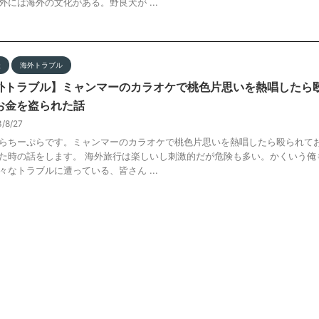
外には海外の文化がある。野良犬が ...
談
海外トラブル
外トラブル】ミャンマーのカラオケで桃色片思いを熱唱したら
お金を盗られた話
3/8/27
らちーぷらです。ミャンマーのカラオケで桃色片思いを熱唱したら殴られて
た時の話をします。 海外旅行は楽しいし刺激的だが危険も多い。かくいう俺
々なトラブルに遭っている、皆さん ...