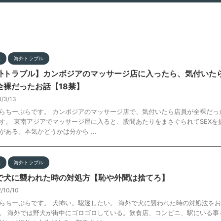
談
海外トラブル
外トラブル】カンボジアのマッサージ店に入ったら、気付いた
全裸だったお話【18禁】
3/3/13
らちーぷらです。 カンボジアのマッサージ店で、気付いたら店員が全裸だっ
す。 東南アジアでマッサージ屋に入ると、股間あたりをまさぐられてSEXを
がある。本気かどうかは分から ...
談
海外トラブル
で犬に襲われた時の対処方【恥や外聞は捨てろ】
2/10/10
らちーぷらです。 犬怖い。駆逐したい。 海外で犬に襲われた時の対処法を
。 海外では野犬が街中にゴロゴロしている。飲食店、コンビニ、駅にいる事