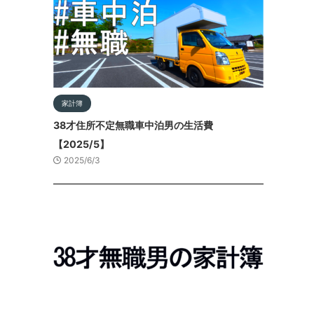
家計簿
38才住所不定無職車中泊男の生活費
【2025/5】
2025/6/3