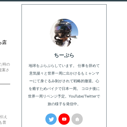
ら店
ちーぷら
た時の
地球をぷらぷらしています。 仕事を辞めて
提案さ
意気揚々と世界一周に出かけるもミャンマ
ーにて身ぐるみ剝がされて戦略的撤退。心
を癒すためバイクで日本一周。 コロナ後に
世界一周リベンジ予定。YouTube/Twitterで
旅の様子を発信中。
お伝え
も普