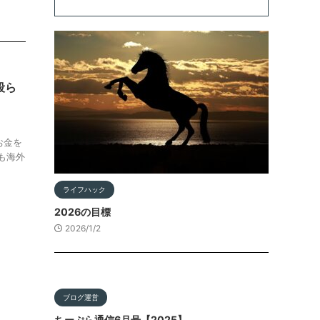
殴ら
お金を
も海外
ライフハック
2026の目標
2026/1/2
ブログ運営
ちーぷら通信6月号【2025】