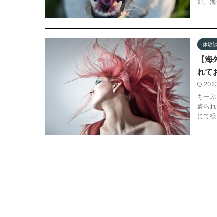
通。海
体験
【海
れて
202
ちーぷ
盗られ
にて様