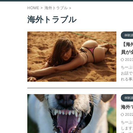
HOME
>
海外トラブル
>
海外トラブル
体験
【海
員が
202
ちーぷ
お話で
れる事
体験
海外
202
ちーぷ
します