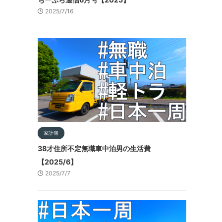
2025/7/16
家計簿
38才住所不定無職車中泊男の生活費
【2025/6】
2025/7/7