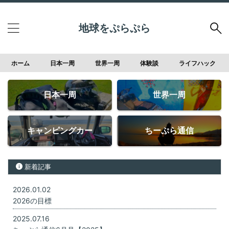
地球をぷらぷら
ホーム
日本一周
世界一周
体験談
ライフハック
日本一周
世界一周
キャンピングカー
ちーぷら通信
新着記事
2026.01.02
2026の目標
2025.07.16