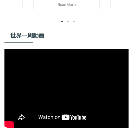
には予備用も含めてクレジットカード
地通貨を、現
ードを使用し
ReadMore
を3～4枚持って行ってる。今回は海
グをして引
0円も発生する
外旅行でクレジットカードを使用する
が海外にキ
 「楽天プレ
メリットをお伝えします。 多額の現
ているクレ
円の価値はある
金を持ち歩かなくて済む 日本は世界
す。 両替か
も多いと思う
トップレベルで治安がいいから、忘れ
地通貨を手
ミアムカード
がちだが世界には福岡県も真っ青な修
ャッシング
世界一周動画
したい。 海
羅な国も多々ある。旅行者が遭いやす
長一短があ
保険に入った
い被害は、スリ、置き引き、窃盗な
にメリット
は国民健康保
ど、特に日本人は金を持っていると思
トカードを
、病気や怪我
われているので狙われやすい。現金が
る。 海外キ
療をうけられ
盗まれた場合は、まず戻ってこな ...
多額の現金を持
の国民健康保
...