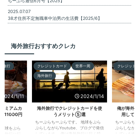
ちーぷら通信6月号【2025】
2025.07.07
38才住所不定無職車中泊男の生活費【2025/6】
海外旅行おすすめクレカ
外旅行
クレジットカード
世界一周
クレジット
海外旅行
2024/1/11
2024/1/14
プレミアムカ
海外旅行でクレジットカードを使
俺が海外旅
11000円
うメリット⑤選
用してい
?】
ちーぷらちーぷらです。 地球をぷら
ちーぷらちー
ぷらしながらYoutube、ブログで発信
ぷらしながら
 地球をぷら
しています。 俺は海外旅行に行く時
しています。
海外旅行に行