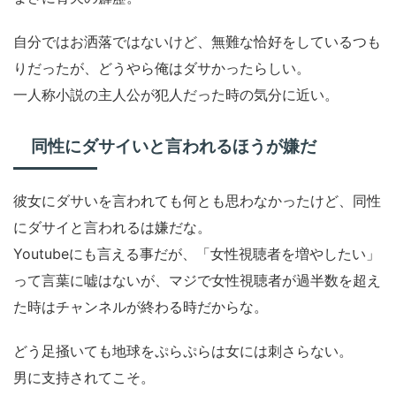
自分ではお洒落ではないけど、無難な恰好をしているつも
りだったが、どうやら俺はダサかったらしい。
一人称小説の主人公が犯人だった時の気分に近い。
同性にダサイいと言われるほうが嫌だ
彼女にダサいを言われても何とも思わなかったけど、同性
にダサイと言われるは嫌だな。
Youtubeにも言える事だが、「女性視聴者を増やしたい」
って言葉に嘘はないが、マジで女性視聴者が過半数を超え
た時はチャンネルが終わる時だからな。
どう足掻いても地球をぷらぷらは女には刺さらない。
男に支持されてこそ。