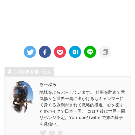
この記事を書いた人
ちーぷら
地球をぷらぷらしています。 仕事を辞めて意
気揚々と世界一周に出かけるもミャンマーに
て身ぐるみ剝がされて戦略的撤退。心を癒す
ためバイクで日本一周。 コロナ後に世界一周
リベンジ予定。YouTube/Twitterで旅の様子
を発信中。