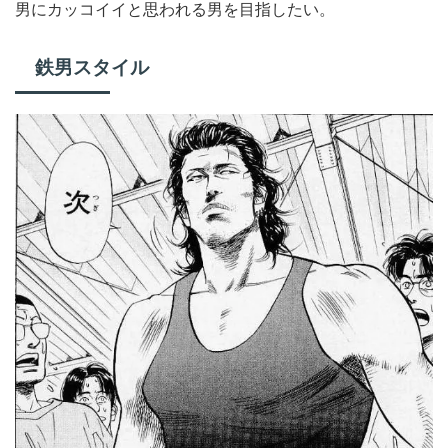
男にカッコイイと思われる男を目指したい。
鉄男スタイル