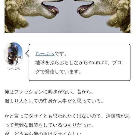
ちーぷら
です。
地球をぷらぷらしながらYoutube、ブロ
ちーぷら
グで発信しています。
俺はファッションに興味がない。昔から。
服より人としての中身が大事だと思っている。
かと言ってダサイとも思われたくはないので、清潔感があ
って無難な服装をしているつもりだった。
が、どうやら俺の服はダサイらしい。