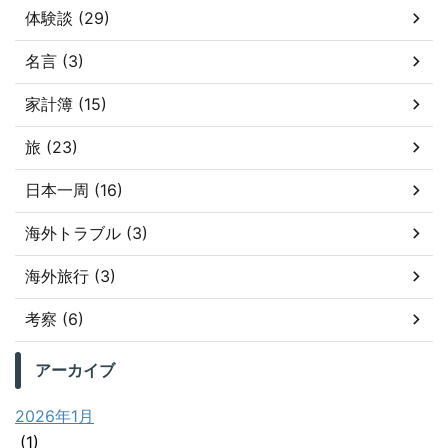
体験談 (29)
名言 (3)
家計簿 (15)
旅 (23)
日本一周 (16)
海外トラブル (3)
海外旅行 (3)
考察 (6)
アーカイブ
2026年1月
(1)