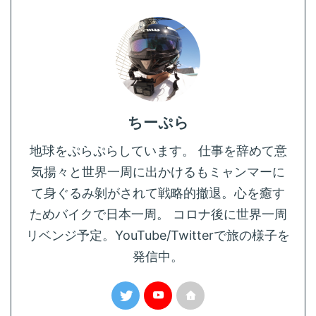
ちーぷら
地球をぷらぷらしています。 仕事を辞めて意
気揚々と世界一周に出かけるもミャンマーに
て身ぐるみ剝がされて戦略的撤退。心を癒す
ためバイクで日本一周。 コロナ後に世界一周
リベンジ予定。YouTube/Twitterで旅の様子を
発信中。