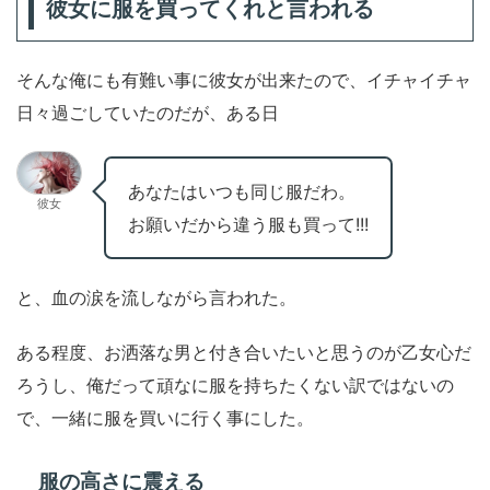
彼女に服を買ってくれと言われる
そんな俺にも有難い事に彼女が出来たので、イチャイチャ
日々過ごしていたのだが、ある日
あなたはいつも同じ服だわ。
彼女
お願いだから違う服も買って!!!
と、血の涙を流しながら言われた。
ある程度、お洒落な男と付き合いたいと思うのが乙女心だ
ろうし、俺だって頑なに服を持ちたくない訳ではないの
で、一緒に服を買いに行く事にした。
服の高さに震える