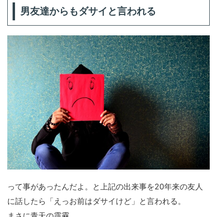
男友達からもダサイと言われる
って事があったんだよ。と上記の出来事を20年来の友人
に話したら「えっお前はダサイけど」と言われる。
まさに青天の霹靂。