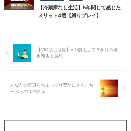
【冷蔵庫なし生活】5年間して感じた
メリット4選【縛りプレイ】
【VIO脱毛は愛】VIO脱毛して３か月の経
過報告＆感想
あなたの毎日をちょっぴり豊かにする、ち
ーぷらの10の言葉