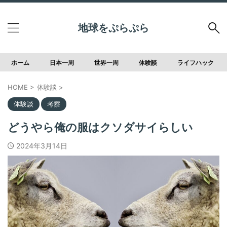
地球をぷらぷら
ホーム
日本一周
世界一周
体験談
ライフハック
HOME
>
体験談
>
体験談
考察
どうやら俺の服はクソダサイらしい
2024年3月14日