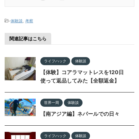
-
体験談
,
考察
関連記事はこちら
ライフハック
体験談
【体験】コアラマットレスを120日
使って返品してみた【全額返金】
世界一周
体験談
【南アジア編】ネパールでの日々
ライフハック
体験談