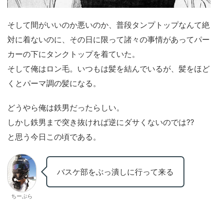
そして間がいいのか悪いのか、普段タンプトップなんて絶
対に着ないのに、その日に限って諸々の事情があってパー
カーの下にタンクトップを着ていた。
そして俺はロン毛。いつもは髪を結んでいるが、髪をほど
くとパーマ調の髪になる。
どうやら俺は鉄男だったらしい。
しかし鉄男まで突き抜ければ逆にダサくないのでは??
と思う今日この頃である。
バスケ部をぶっ潰しに行って来る
ちーぷら