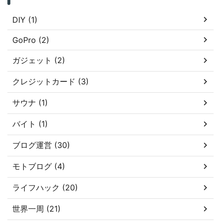
DIY (1)
GoPro (2)
ガジェット (2)
クレジットカード (3)
サウナ (1)
バイト (1)
ブログ運営 (30)
モトブログ (4)
ライフハック (20)
世界一周 (21)