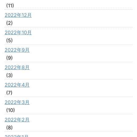
(11)
2022年12月
(2)
2022年10月
(5)
2022年9月
(9)
2022年8月
(3)
2022年4月
(7)
2022年3月
(10)
2022年2月
(8)
2022年1月