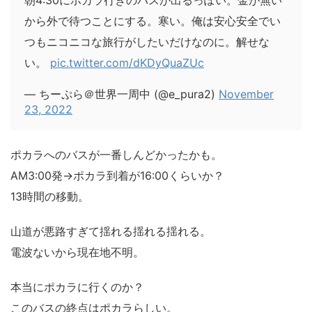
朝4:30にポカラ行きのバスが出るっぽい。金が無い
から外で待つことにする。寒い。俺は安心安全でい
つもニコニコな旅行がしたいだけなのに。解せな
い。
pic.twitter.com/dKDyQuaZUc
— ちーぷら＠世界一周中 (@e_pura2)
November
23, 2022
ポカラへのバスが一番しんどかったかも。
AM3:00発→ポカラ到着が16:00くらいか？
13時間の移動。
山道が悪路すぎて揺れる揺れる揺れる。
電波ないから現在地不明。
本当にポカラに行くのか？
このバスの終点はポカラらしい。