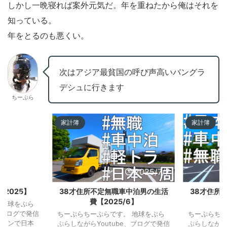
しかし一晩寝れば案外元気だ。年を重ねたから俺はそれを
知っている。
年をとるのも悪くい。
次はアジア最貧国の呼び声高いバングラ
デシュに行きます
ちーぷら
家計簿
家計簿
2025/7/16
2025/7/7
2025】
38才住所不定無職車中泊男の生活
38才住所
費【2025/6】
費
 地球をぷら
、ブログで発信
ちーぷらちーぷらです。 地球をぷら
ちーぷらちー
キャンで日本
ぷらしながらYoutube、ブログで発信
ぷらしながら