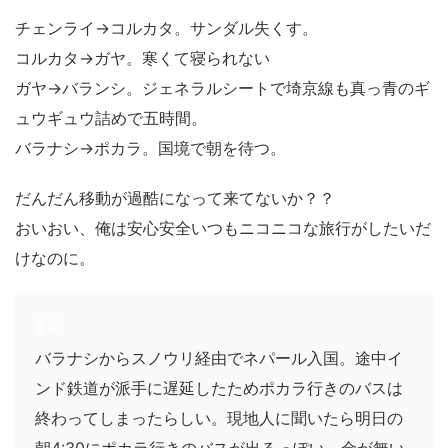
チェンライ→コルカタ。サンダル失くす。
コルカタ→ガヤ。寒くて寝られない
ガヤ→バランシ。ジェネラルシートで埼京線も真っ青のギ
ュウギュウ詰めで五時間。
バラナシ→ポカラ。国境で朝を待つ。
だんだん移動が過酷になって来てないか？？
おいおい、俺は安心安全いつもニコニコな旅行がしたいだ
けなのに。
バラナシからスノウリ経由でネパール入国。途中イ
ンド鉄道が派手に遅延したためポカラ行きのバスは
終わってしまったらしい。現地人に聞いたら明日の