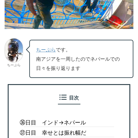
ちーぷら
です。
南アジアを一周したのでネパールでの
ちーぷら
日々を振り返ります
目次
㊱日目 インド→ネパール
㊲日目 幸せとは振れ幅だ