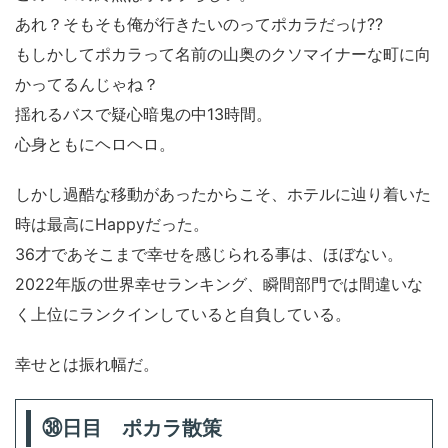
あれ？そもそも俺が行きたいのってポカラだっけ??
もしかしてポカラって名前の山奥のクソマイナーな町に向
かってるんじゃね？
揺れるバスで疑心暗鬼の中13時間。
心身ともにヘロヘロ。
しかし過酷な移動があったからこそ、ホテルに辿り着いた
時は最高にHappyだった。
36才であそこまで幸せを感じられる事は、ほぼない。
2022年版の世界幸せランキング、瞬間部門では間違いな
く上位にランクインしていると自負している。
幸せとは振れ幅だ。
㊳日目 ポカラ散策