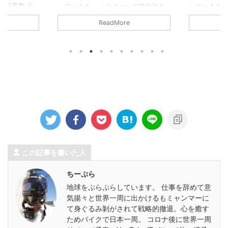
筆記事数 合
しています。 トラキャンで車中泊を
しています。 4
 2 81 約
しながら、一応日本一周をしておりま
5/31の計3
ReadMore
 約4800 0円
す。2025年6月の生活費です。 収
て計上しており
 2024/5 2
入/7万6765円 給料/6万4865円 おタ
円 給料/1万
2 95 約3300
イミーで働いたお賃金。15日おタイミ
お賃金。 Yo
0 0円
ーで労働して賃金を得たが、その代償
約9300円 
0円 2024/9 2
として、ちーぷらさんはおタイミー賢
ないか？ Yo
者タイムとなり狼のように心を閉ざし
5700円 動
てしまった。 Youtube(地球をぷらぷ
いつもニコニ
ら)/約3300円 調べたら6月は1本もア
万1869円 
ップしてなかった。それで3300円な
代 ガソリン 通
ら、まぁ悪くないか。 You ...
この記事を書いた人
ちーぷら
地球をぷらぷらしています。 仕事を辞めて意
気揚々と世界一周に出かけるもミャンマーに
て身ぐるみ剝がされて戦略的撤退。心を癒す
ためバイクで日本一周。 コロナ後に世界一周