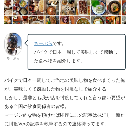
ちーぷ
ら
です。
バイクで日本一周して美味しくて感動し
ちーぷら
た食べ物を紹介します。
バイクで日本一周してご当地の美味し物を食べまくった俺
が、美味しくて感動した物を忖度なしで紹介する。
しかし、是非とも我が店を忖度してくれと言う熱い要望が
ある全国の飲食関係者の皆様。
マージン的な物を頂ければ即座にこの記事は抹消し、新た
に忖度Verの記事を執筆するので連絡待ってます。