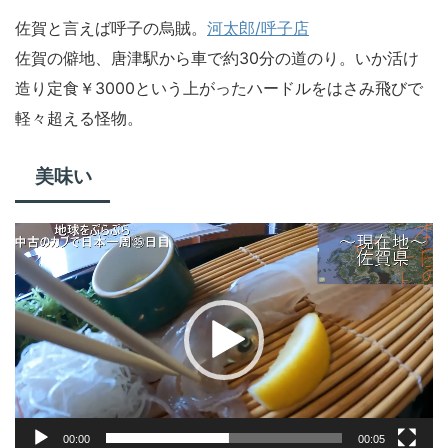
佐賀と言えば呼子の烏賊。
河太郎/呼子店
佐賀の僻地、唐津駅から車で約30分の道のり。いか活け
造り定食￥3000という上がったハードルをはさみ飛びで
軽々超える怪物。
美味い
動
画
プ
レ
ー
ヤ
ー
00:00
00:05