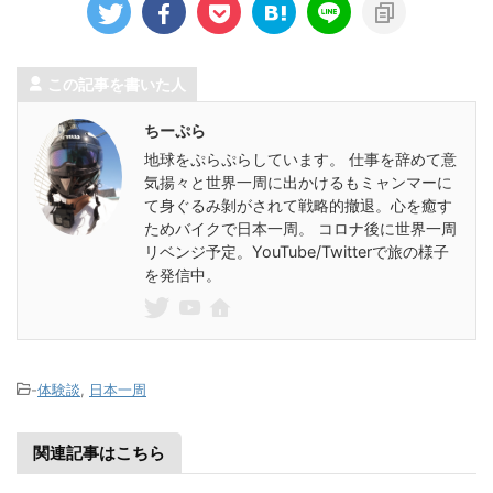
する菜類。雪によって柔らかく育成
神社の賽銭箱
...
...
この記事を書いた人
ちーぷら
地球をぷらぷらしています。 仕事を辞めて意
気揚々と世界一周に出かけるもミャンマーに
て身ぐるみ剝がされて戦略的撤退。心を癒す
ためバイクで日本一周。 コロナ後に世界一周
リベンジ予定。YouTube/Twitterで旅の様子
を発信中。
-
体験談
,
日本一周
関連記事はこちら