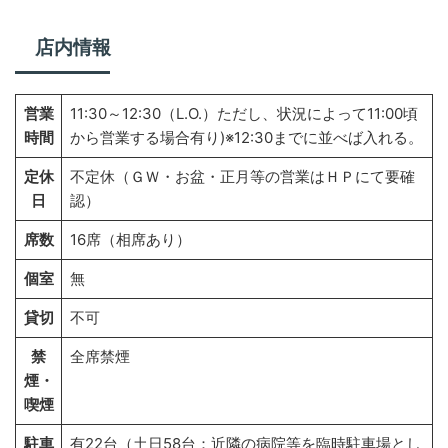
店内情報
営業
11:30～12:30（L.O.）ただし、状況によって11:00頃
時間
から営業する場合有り)※12:30までに並べば入れる。
定休
不定休（ＧＷ・お盆・正月等の営業はＨＰにて要確
日
認）
席数
16席（相席あり）
個室
無
貸切
不可
禁
全席禁煙
煙・
喫煙
駐車
有22台（土日58台：近隣の病院等を臨時駐車場とし