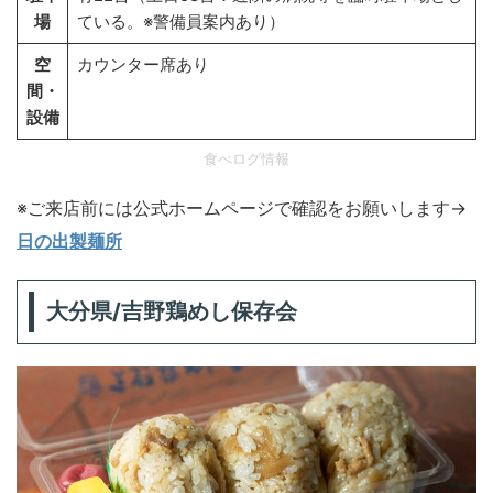
場
ている。※警備員案内あり）
空
カウンター席あり
間・
設備
食べログ情報
※ご来店前には公式ホームページで確認をお願いします→
日の出製麺所
大分県/
吉野鶏めし保存会