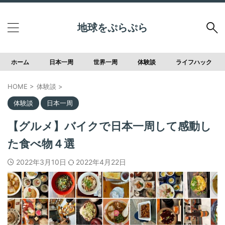
地球をぷらぷら
ホーム
日本一周
世界一周
体験談
ライフハック
HOME
>
体験談
>
体験談
日本一周
【グルメ】バイクで日本一周して感動し
た食べ物４選
2022年3月10日
2022年4月22日