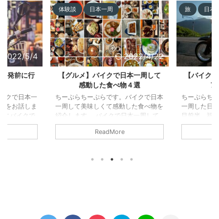
体験談
日本一周
旅
日本
2022/5/4
2022/4/22
】出発前に行
【グルメ】バイクで日本一周して
【バイク
感動した食べ物４選
7
イクで日本一
ちーぷらちーぷらです。バイクで日本
ちーぷらち
事をお話しま
一周して美味しくて感動した食べ物を
一周した日々
らいにバイクで
紹介します。 バイクで日本一周して
目前半 福岡
て実際に出発
ご当地の美味し物を食べまくった俺
道 さらば九
ReadMore
年の間でどの
が、美味しくて感動した物を忖度なし
ロで素敵。
を説明しま
で紹介する。しかし、是非とも我が店
原付は通れな
発半年前 バ
を忖度してくれと言う熱い要望がある
を、原付を
と思った直後
全国の飲食関係者の皆様。マージン的
での県また
も高い。すぐ
な物を頂ければ即座にこの記事は抹消
ね。 ちーぷ
 ・既に10
し、新たに忖度Verの記事を執筆する
は旅人から
 ・そもそも
ので連絡待ってます。 道の駅しなの/
㊲日目後半 
Tubもやりた
雪菜お焼き みちの駅しなのにさりげ
隅神社 映え
練習の時間が
なく置かれている雪菜お焼きが美味。
く。気持ち
発を半年後の5
雪菜→積雪の多い地方で、雪中に栽培
ラ女子がい