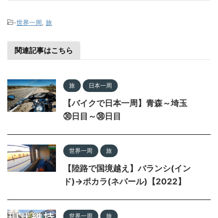
-
世界一周
,
旅
関連記事はこちら
旅
日本一周
【バイクで日本一周】青森～埼玉
㉚日目～㊳日目
世界一周
旅
【陸路で国境越え】バランシ(イン
ド)→ポカラ(ネパール)【2022】
世界一周
旅